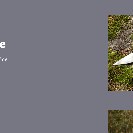
ne
ice.