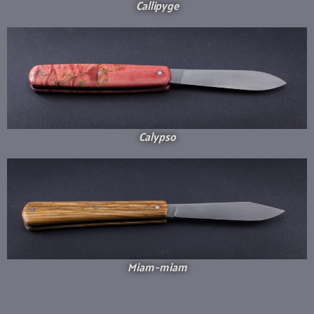
Callipyge
Calypso
Miam-miam