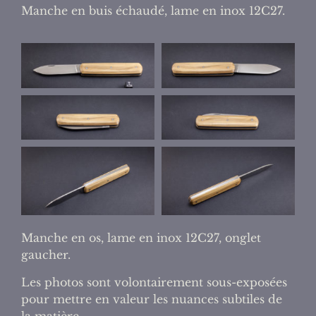
Manche en buis échaudé, lame en inox 12C27.
Manche en os, lame en inox 12C27, onglet
gaucher.
Les photos sont volontairement sous-exposées
pour mettre en valeur les nuances subtiles de
la matière.