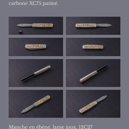
carbone XC75 patiné.
Manche en ébène, lame inox. 12C27