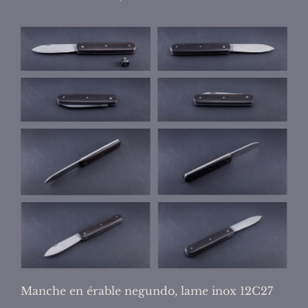
Manche en érable negundo, lame inox 12C27