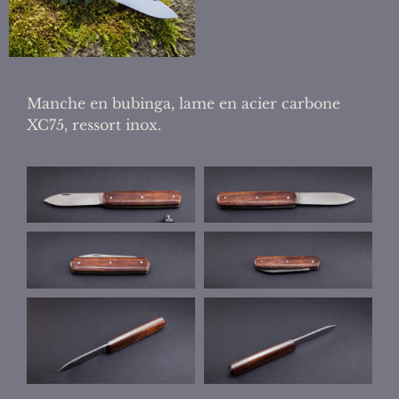
Manche en bubinga, lame en acier carbone
XC75, ressort inox.