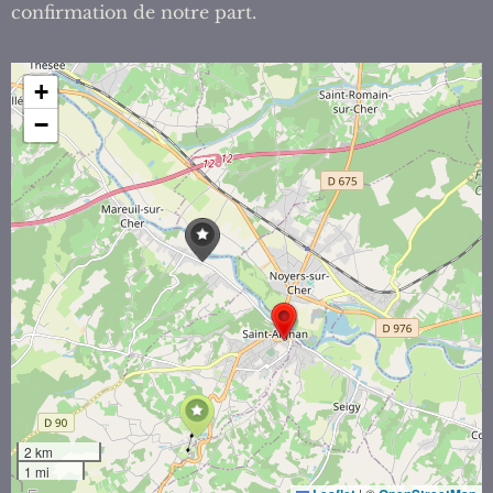
confirmation de notre part.
+
−
2 km
1 mi