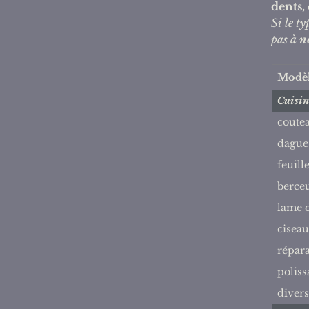
dents,
Si le ty
pas à
n
Modè
Cuisin
coute
dague 
feuill
berce
lame 
ciseau
répara
poliss
divers