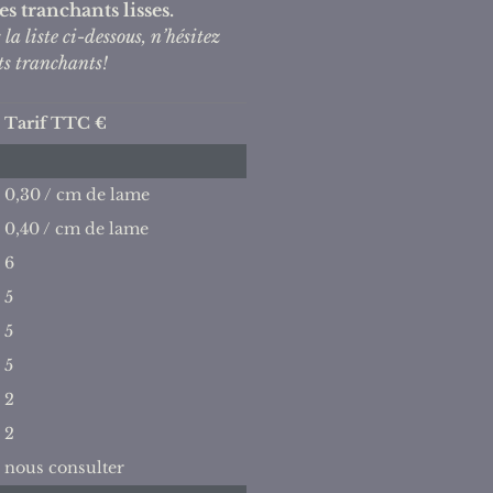
s tranchants lisses.
la liste ci-dessous, n’hésitez
ts tranchants!
Tarif TTC €
0,30 / cm de lame
0,40 / cm de lame
6
5
5
5
2
2
nous consulter