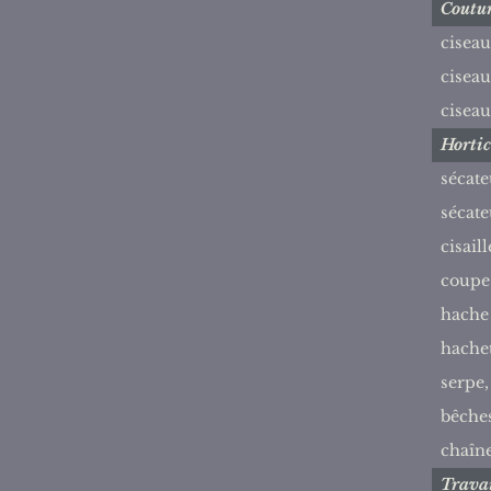
Coutu
ciseau
ciseau
ciseau
Hortic
sécate
sécate
cisail
coupe
hache
hache
serpe,
bêches,
chaîn
Travai