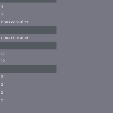
4
5
nous consulter
nous consulter
15
12
2
2
2
2