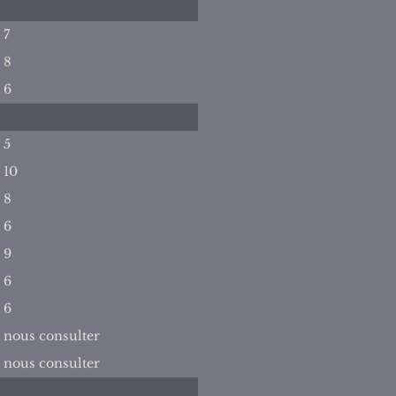
7
8
6
5
10
8
6
9
6
6
nous consulter
nous consulter