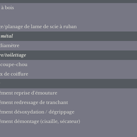
 à bois
e/planage de lame de scie à ruban
 métal
 diamètre
re/toilettage
r coupe-chou
x de coiffure
s
ément reprise d'émouture
ément redressage de tranchant
ément désoxydation / dégrippage
ment démontage (cisaille, sécateur)