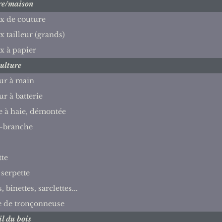
re/maison
x de couture
x tailleur (grands)
x à papier
ulture
ur à main
ur à batterie
le à haie, démontée
-branche
tte
 serpette
 binettes, sarclettes...
e de tronçonneuse
l du bois