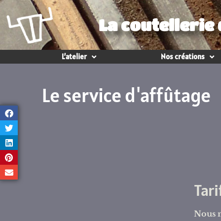
La coutellerie
L’atelier
Nos créations
Le service d'affûtage
Tar
Nous n