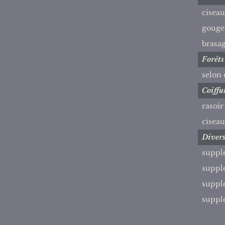
ciseau
gouge
brasag
Forêts
selon
Coiffu
rasoi
ciseau
Diver
suppl
suppl
suppl
supplé