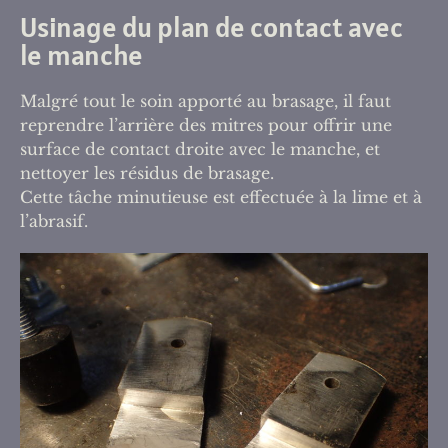
Usinage du plan de contact avec
le manche
Malgré tout le soin apporté au brasage, il faut
reprendre l’arrière des mitres pour offrir une
surface de contact droite avec le manche, et
nettoyer les résidus de brasage.
Cette tâche minutieuse est effectuée à la lime et à
l’abrasif.