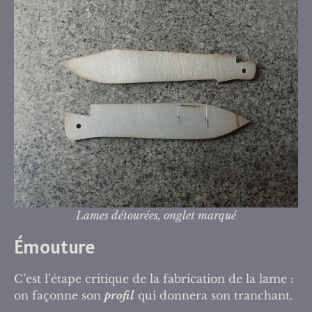
Lames détourées, onglet marqué
Émouture
C’est l’étape critique de la fabrication de la lame :
on façonne son
profil
qui donnera son tranchant.