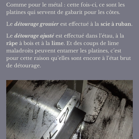
Comme pour le métal : cette fois-ci, ce sont les
platines qui servent de gabarit pour les côtes.
Le
détourage
grossier
est effectué à la
scie à ruban
.
Le
détourage ajusté
est effectué dans l’étau, à la
râpe
à bois et à la
lime
. Et des coups de lime
maladroits peuvent entamer les platines, c’est
pour cette raison qu’elles sont encore à l’état brut
de détourage.