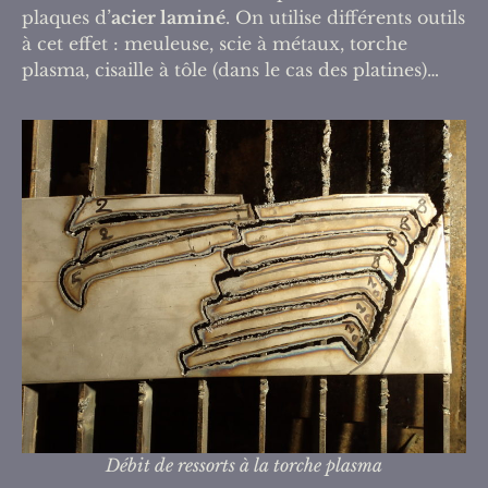
plaques d’
acier laminé
. On utilise différents outils
à cet effet : meuleuse, scie à métaux, torche
plasma, cisaille à tôle (dans le cas des platines)…
Débit de ressorts à la torche plasma