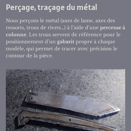
Perçage, traçage du métal
Nous perçons le métal (axes de lame, axes des
ressorts, trous de rivets…) à l’aide d’une
perceuse à
colonne
. Les trous servent de référence pour le
positionnement d’un
gabarit
propre à chaque
modèle, qui permet de tracer avec précision le
contour de la pièce.