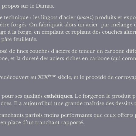
s propos sur le Damas.
 technique : les lingots d’acier (
wootz
) produits et exp
être forgés. On fabriquait alors un acier par mélange 
 à la forge, en empilant et repliant des couches alter
pâte feuilletée.
é de fines couches d’aciers de teneur en carbone diffé
rbone, et la dureté des aciers riches en carbone (qui co
ème
 redécouvert au XIX
siècle, et le procédé de corroyag
 pour ses qualités
esthétiques
. Le forgeron le produit p
udres. Il a aujourd’hui une grande maîtrise des dessins
tranchants parfois moins performants que ceux offerts 
en place d’un tranchant rapporté.