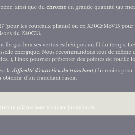
rbone, ainsi que du
chrome
en grande quantité (au moin
7 (pour les couteaux pliants) ou en X50CrMoV15 pour 
ilisons du Z40C13.
iant fin gardera ses vertus esthétiques au fil du temps. 
vaisselle énergique. Nous recommandons tout de même 
es…), l’inox pourrait présenter des pointes de rouille lo
est la
difficulté d’entretien du tranchant
(du moins pour d
 à obtentir d’un tranchant rasoir.
uteaux pliants sont en acier inoxydable.