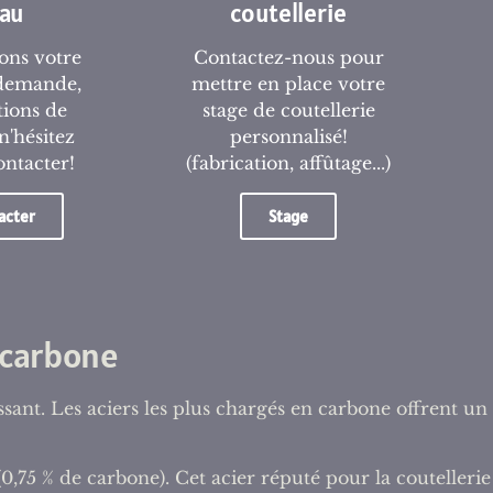
au
coutellerie
ons votre
Contactez-nous pour
 demande,
mettre en place votre
itions de
stage de coutellerie
n'hésitez
personnalisé!
ontacter!
(fabrication, affûtage...)
acter
Stage
u carbone
assant. Les aciers les plus chargés en carbone offrent u
75 % de carbone). Cet acier réputé pour la coutellerie e