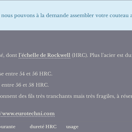
s, nous pouvons à la demande assembler votre couteau
sé, dont
l’échelle de Rockwell
(HRC). Plus l’acier est du
se entre 54 et 56 HRC.
 entre 56 et 58 HRC.
nnent des fils très tranchants mais très fragiles, à rése
://www.eurotechni.com
ourante
dureté HRC
usage