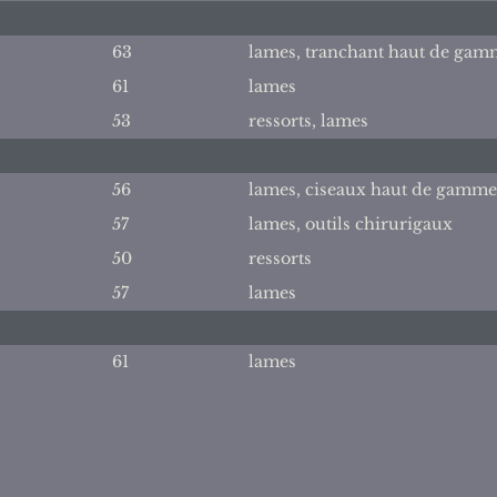
63
lames, tranchant haut de gamm
61
lames
53
ressorts, lames
56
lames, ciseaux haut de gamme
57
lames, outils chirurigaux
50
ressorts
57
lames
61
lames