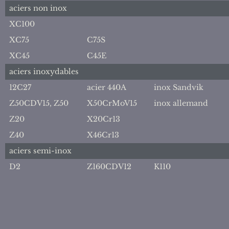
aciers non inox
XC100
XC75
C75S
XC45
C45E
aciers inoxydables
12C27
acier 440A
inox Sandvik
Z50CDV15, Z50
X50CrMoV15
inox allemand
Z20
X20Cr13
Z40
X46Cr13
aciers semi-inox
D2
Z160CDV12
K110