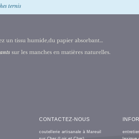
hes ternis
isez un tissu humide,du papier absorbant…
ants
sur les manches en matières naturelles.
CONTACTEZ-NOUS
INFO
coutellerie artisanale à Mareuil
entreti
sur Cher (Loir et Cher)
lexique 