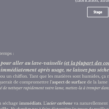
(fabrication, affût
Stage
temps :
pour aller au lave-vaisselle (
et la plupart des c
 immédiatement après usage, ne laissez pas séche
 un chiffon. Tant que les matières sont humides, ça n’e
querait de compromettre l’
aspect de surface
de la lame (
gé de nettoyer rapidement votre lame, mettez-la à tremper dans
un séchage
immédiats
. L’
acier carbone
va naturellement 
uille
.
Ne cherchez pas à faire disparaître les traces de rouille
a