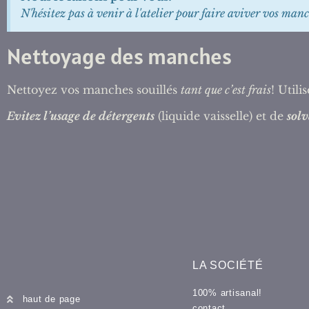
N'hésitez pas à venir à l'atelier pour faire aviver vos manc
Nettoyage des manches
Nettoyez vos manches souillés
tant que c’est frais
! Util
Evitez l’usage de détergents
(liquide vaisselle) et de
solv
LA SOCIÉTÉ
100% artisanal!
haut de page
contact