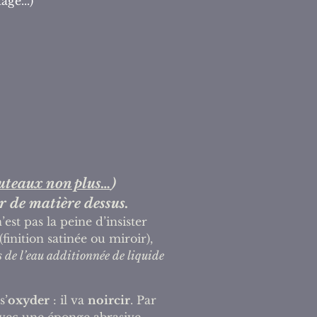
age...)
outeaux non plus…
)
r de matière dessus.
st pas la peine d’insister
finition satinée ou miroir),
 de l’eau additionnée de liquide
s’
oxyder
: il va
noircir
. Par
vec une éponge abrasive,