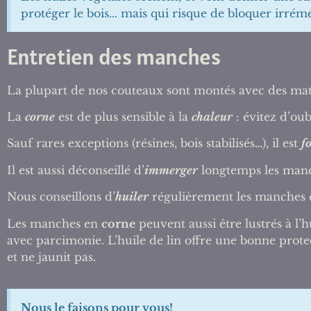
protéger le bois... mais qui risque de bloquer irr
Entretien des manches
La plupart de nos couteaux sont montés avec des matièr
La
corne
est de plus sensible à la
chaleur
: évitez d’oub
Sauf rares exceptions (résines, bois stabilisés…), il est
f
Il est aussi déconseillé d’
immerger
longtemps les manc
Nous conseillons d’
huiler
régulièrement les manches
Les manches en
corne
peuvent aussi être lustrés à l’hu
avec parcimonie. L’huile de lin offre une bonne protect
et ne jaunit pas.
Nous le faisons pour vous!