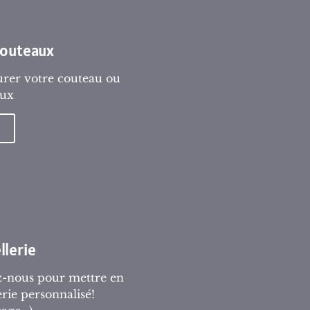
couteaux
urer votre couteau ou
aux
llerie
z-nous pour mettre en
erie personnalisé!