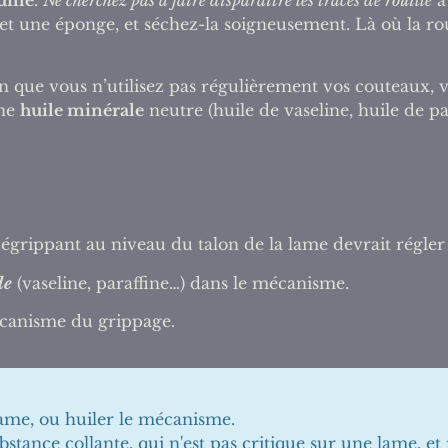
une éponge, et séchez-la soigneusement. Là où la rouille
 que vous n’utilisez pas régulièrement vos couteaux, 
une
huile minérale
neutre (huile de vaseline, huile de pa
dégrippant au niveau du talon de la lame devrait régler
le
(vaseline, paraffine…) dans le mécanisme.
écanisme du grippage.
 lame, ou huiler le mécanisme.
ubstance collante, qui n'est pas critique sur une lame,