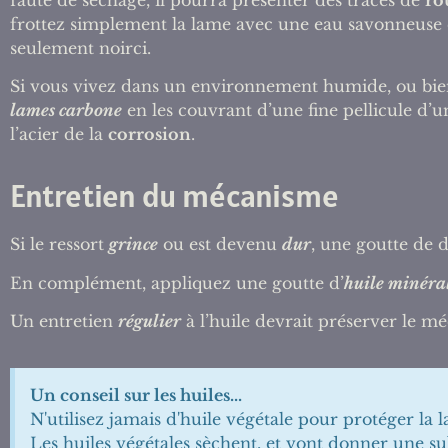
frottez simplement la lame avec une eau savonneuse et 
seulement noirci.
Si vous vivez dans un environnement humide, ou bien
lames carbone
en les couvrant d’une fine pellicule d’
l’acier de la
corrosion
.
Entretien du mécanisme
Si le ressort
grince
ou est devenu
dur
, une goutte de 
En complément, appliquez une goutte d’
huile minéra
Un entretien
régulier
à l’huile devrait préserver le m
Un conseil sur les huiles...
N'utilisez jamais d'huile végétale pour protéger la
Les huiles végétales sèchent, et vont donner une s