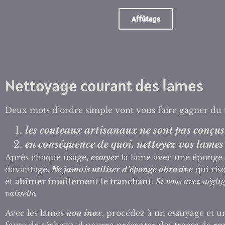
Affûtage
Nettoyage courant des lames
Deux mots d’ordre simple vont vous faire gagner du 
les couteaux artisanaux ne sont pas conçus 
en conséquence de quoi, nettoyez vos lames
Après chaque usage,
essuyer
la lame avec une éponge ou
davantage.
Ne jamais utiliser d’éponge abrasive
qui ris
et
abîmer inutilement le tranchant
.
Si vous avez négli
vaisselle.
Avec les lames
non inox
, procédez à un essuyage et 
faute de séchage, il pourra présenter des traces de
ro