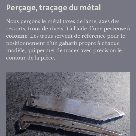
Perçage, traçage du métal
Nous perçons le métal (axes de lame, axes des
ressorts, trous de rivets…) à l’aide d’une
perceuse à
colonne
. Les trous servent de référence pour le
positionnement d’un
gabarit
propre à chaque
modèle, qui permet de tracer avec précision le
contour de la pièce.