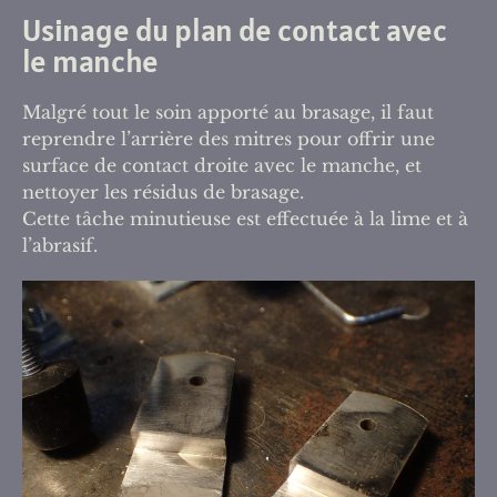
Usinage du plan de contact avec
le manche
Malgré tout le soin apporté au brasage, il faut
reprendre l’arrière des mitres pour offrir une
surface de contact droite avec le manche, et
nettoyer les résidus de brasage.
Cette tâche minutieuse est effectuée à la lime et à
l’abrasif.