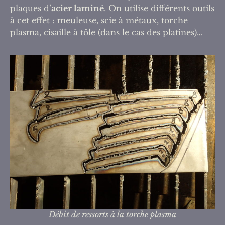
plaques d’
acier laminé
. On utilise différents outils
à cet effet : meuleuse, scie à métaux, torche
plasma, cisaille à tôle (dans le cas des platines)…
Débit de ressorts à la torche plasma