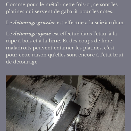
Comme pour le métal : cette fois-ci, ce sont les
platines qui servent de gabarit pour les côtes.
Le
détourage
grossier
est effectué à la
scie à ruban
.
Le
détourage ajusté
est effectué dans l’étau, à la
râpe
à bois et à la
lime
. Et des coups de lime
maladroits peuvent entamer les platines, c’est
pour cette raison qu’elles sont encore à l’état brut
de détourage.