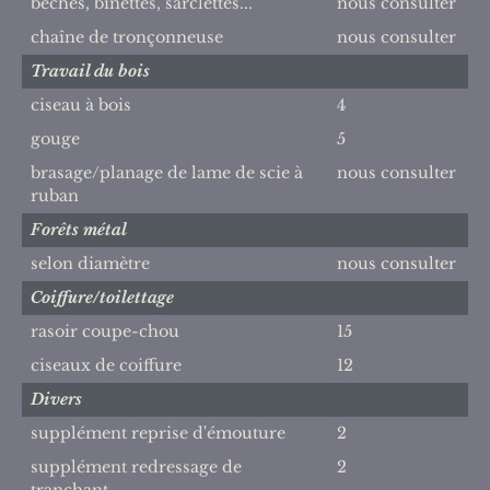
bêches, binettes, sarclettes...
nous consulter
chaîne de tronçonneuse
nous consulter
Travail du bois
ciseau à bois
4
gouge
5
brasage/planage de lame de scie à
nous consulter
ruban
Forêts métal
selon diamètre
nous consulter
Coiffure/toilettage
rasoir coupe-chou
15
ciseaux de coiffure
12
Divers
supplément reprise d'émouture
2
supplément redressage de
2