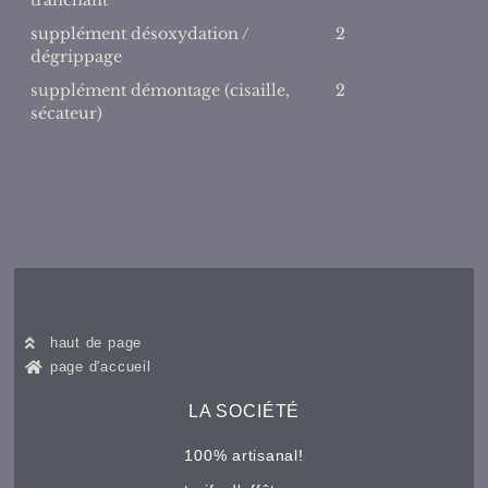
tranchant
supplément désoxydation /
2
dégrippage
supplément démontage (cisaille,
2
sécateur)
haut de page
page d'accueil
LA SOCIÉTÉ
100% artisanal!