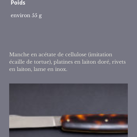
Poids
environ 55 g
Manche en acétate de cellulose (imitation
écaille de tortue), platines en laiton doré, rivets
en laiton, lame en inox.