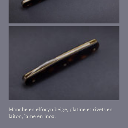
Manche en elforyn beige, platine et rivets en
laiton, lame en inox.