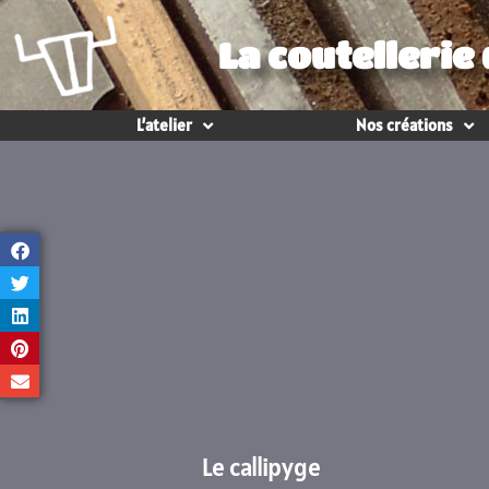
La coutellerie
L’atelier
Nos créations
Le callipyge