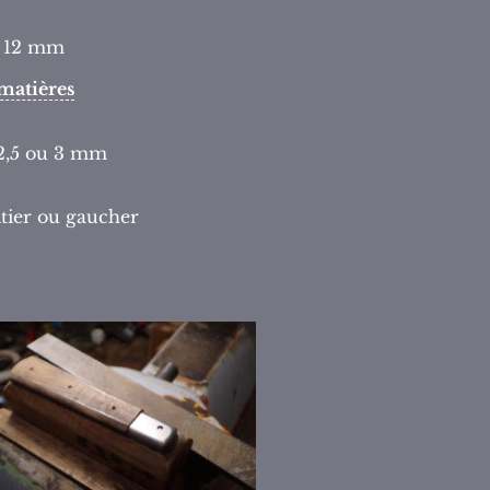
r 12 mm
matières
 2,5 ou 3 mm
itier ou gaucher