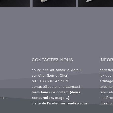
CONTACTEZ-NOUS
INFO
coutellerie artisanale à Mareuil
entreti
sur Cher (Loir et Cher)
lexique 
tél : +33 6 07 47 71 70
affûtag
contact@coutellerie-taureau.fr
télécha
formulaires de contact
(devis,
fabricat
ente
restauration, stage...)
matière
visite de l'atelier sur
rendez-vous
questio