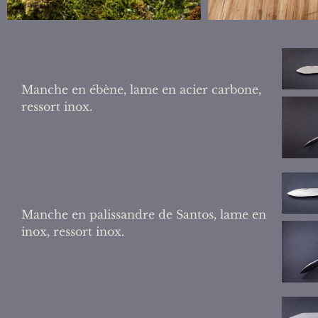
Manche en ébène, lame en acier carbone,
ressort inox.
Manche en palissandre de Santos, lame en
inox, ressort inox.