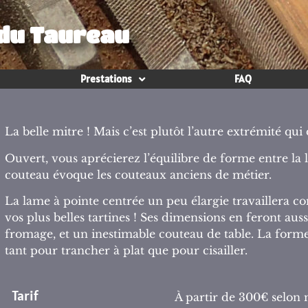
 du Taureau
Prestations
FAQ
La belle mitre ! Mais c’est plutôt l’autre extrémité q
Ouvert, vous aprécierez l’équilibre de forme entre la
couteau évoque les couteaux anciens de métier.
La lame à pointe centrée un peu élargie travaillera c
vos plus belles tartines ! Ses dimensions en feront aus
fromage, et un inestimable couteau de table. La forme
tant pour trancher à plat que pour cisailler.
Tarif
À partir de 300€ selon m