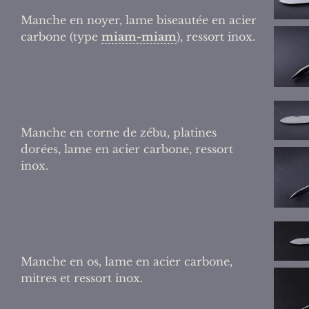
Manche en noyer, lame biseautée en acier
carbone (type
miam-miam
), ressort inox.
Manche en corne de zébu, platines
dorées, lame en acier carbone, ressort
inox.
Manche en os, lame en acier carbone,
mitres et ressort inox.