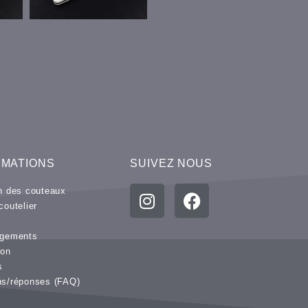
RMATIONS
SUIVEZ NOUS
en des couteaux
coutelier
e
rgements
ion
s
ns/réponses (FAQ)