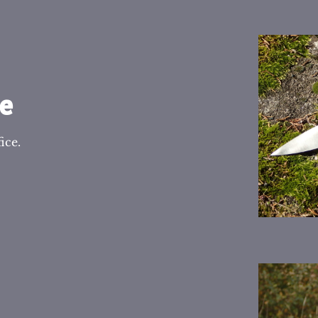
ne
ice.