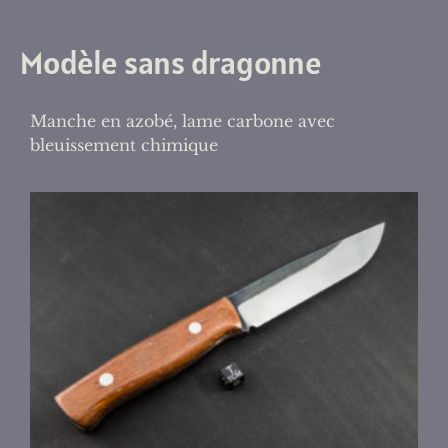
Modèle sans dragonne
Manche en azobé, lame carbone avec
bleuissement chimique