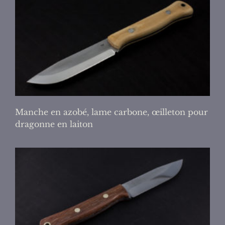
Manche en azobé,
lame carbone, œilleton pour
dragonne en laiton