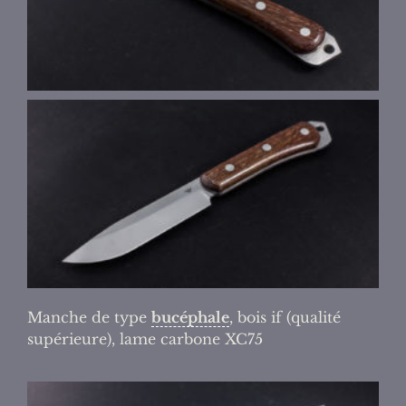
Manche de type
bucéphale
, bois if (qualité
supérieure), lame carbone XC75