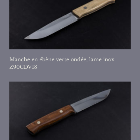
Manche en ébène verte ondée, lame inox
Z90CDV18