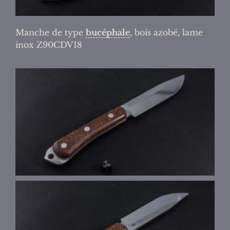
Manche de type
bucéphale
, bois azobé, lame
inox Z90CDV18