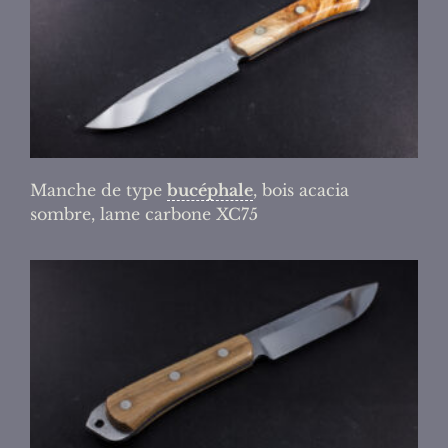
Manche de type
bucéphale
, bois acacia
sombre, lame carbone XC75