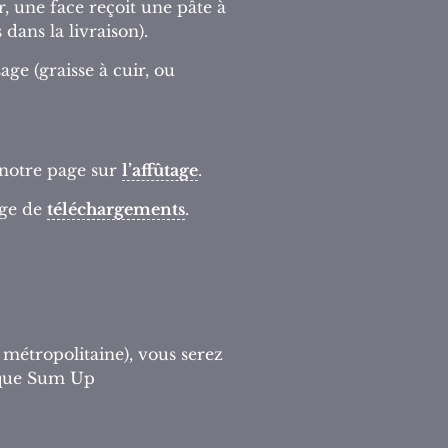
r, une face reçoit une pâte à
 dans la livraison).
ge (graisse à cuir, ou
à notre page sur
l’affûtage
.
age de
téléchargements
.
 métropolitaine), vous serez
tique Sum Up