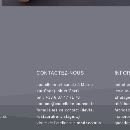
CONTACTEZ-NOUS
INFO
coutellerie artisanale à Mareuil
entreti
sur Cher (Loir et Cher)
lexique 
tél : +33 6 07 47 71 70
affûtag
contact@coutellerie-taureau.fr
télécha
formulaires de contact
(devis,
fabricat
ente
restauration, stage...)
matière
visite de l'atelier sur
rendez-vous
questio