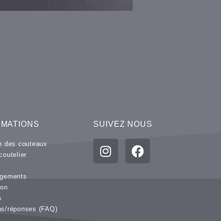
RMATIONS
SUIVEZ NOUS
en des couteaux
coutelier
e
rgements
ion
s
ns/réponses (FAQ)