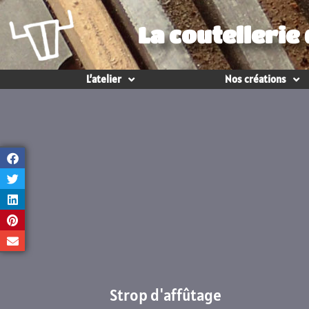
La coutellerie
L’atelier
Nos créations
Strop d'affûtage