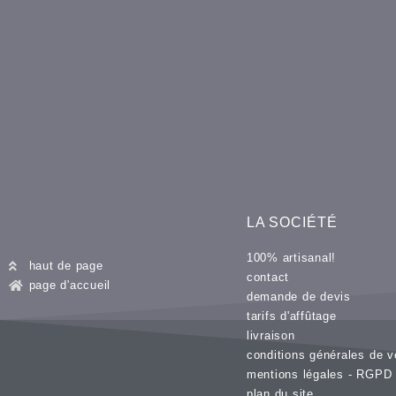
LA SOCIÉTÉ
100% artisanal!
haut de page
contact
page d'accueil
demande de devis
tarifs d'affûtage
livraison
conditions générales de v
mentions légales - RGPD
plan du site