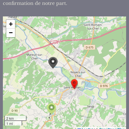
confirmation de notre part.
+
−
2 km
1 mi